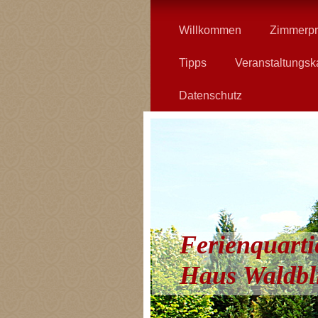
Willkommen
Zimmerpr
Tipps
Veranstaltungsk
Datenschutz
Ferienquarti
Haus Waldbl