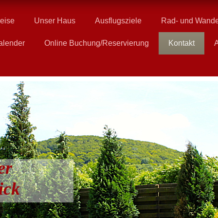
eise
Unser Haus
Ausflugsziele
Rad- und Wand
alender
Online Buchung/Reservierung
Kontakt
A
er
ick